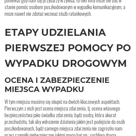
ponieważ gdy nam się przydarzy krzywda, to nikt inny może nie być w
stanie pomóc osobom poszkodowanym w wypadku komunikacyjnym, a
może nawet nie zdołać wezwać służb ratunkowych.
ETAPY UDZIELANIA
PIERWSZEJ POMOCY PO
WYPADKU DROGOWYM
OCENA I ZABEZPIECZENIE
MIEJSCA WYPADKU
W tym miejscu musimy się skupić na dwóch kluczowych aspektach.
Pierwszym z nich jest ocena miejsca zdarzenia, tj. ocena własnego
bezpieczeństwa jako świadka zdarzenia, bądź osoby, która akurat
przechodziła, tak aby wdrożenie działania jakim jest podejście do osób
poszkodowanych, bądź samego miejsca zdarzenia nie zagroziło nam
przez czynniki niebezpieczne jakimi mogą być np.: ruchliwa droga,