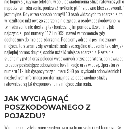
nie bójmy się używać telefonu w celu powiadomienia służb ratowniczych o
napotkanym zdarzeniu, ponieważ myślenie pt.” na pewno ktoś zadzwonił..”
jest mylne. Gdy w ten sposób pomyśli 10 osób widzących to zdarzenie, to
w rezultacie nikt owego zdarzenia nie zgłosi, a osoby poszkodowane w
tym zdarzeniu nie dostaną tak koniecznej im pomocy. Dzwonimy jak
najszybciej pod numery: 112 lub 999, nawet w momencie gdy
dochodzimy do miejsca zdarzenia. Podajemy adres, a jeśli nie znamy
miejsca, to staramy się wymienić znaki szczególne otoczenia tak, aby jak
najlepiej pomóc drugiej osobie ustalić miejsce zdarzenia. Rzetelnie
słuchajmy pytań oraz poleceń wydawanych przez operatora, ponieważ są
to osoby posiadające odpowiedne kwalifikacje oraz wiedzę. Operatorzy
numeru 112, lub dyspozytorzy numeru 999 po uzyskaniu odpowiednich i
niezbędnych informacji poinformują nas, że odpowiednie służby
ratownicze są już dysponowane na miejsce zdarzenia.
JAK WYCIĄGNĄĆ
POSZKODOWANEGO Z
POJAZDU?
W momencie gdy bezpieczeństwo nam na to pozwala i jest konieczność