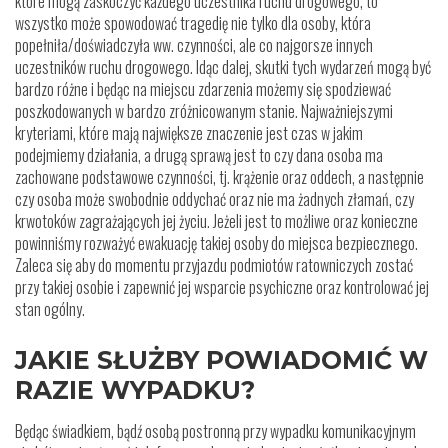
które mogą zaskoczyć każdego uczestnika ruchu drogowego, to
wszystko może spowodować tragedię nie tylko dla osoby, która
popełniła/doświadczyła ww. czynności, ale co najgorsze innych
uczestników ruchu drogowego. Idąc dalej, skutki tych wydarzeń mogą być
bardzo różne i będąc na miejscu zdarzenia możemy się spodziewać
poszkodowanych w bardzo zróżnicowanym stanie. Najważniejszymi
kryteriami, które mają największe znaczenie jest czas w jakim
podejmiemy działania, a drugą sprawą jest to czy dana osoba ma
zachowane podstawowe czynności, tj. krążenie oraz oddech, a następnie
czy osoba może swobodnie oddychać oraz nie ma żadnych złamań, czy
krwotoków zagrażających jej życiu. Jeżeli jest to możliwe oraz konieczne
powinniśmy rozważyć ewakuację takiej osoby do miejsca bezpiecznego.
Zaleca się aby do momentu przyjazdu podmiotów ratowniczych zostać
przy takiej osobie i zapewnić jej wsparcie psychiczne oraz kontrolować jej
stan ogólny.
JAKIE SŁUŻBY POWIADOMIĆ W
RAZIE WYPADKU?
Będąc świadkiem, bądź osobą postronną przy wypadku komunikacyjnym