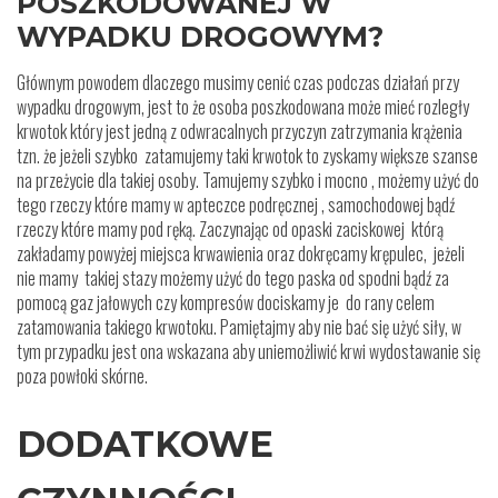
POSZKODOWANEJ W
WYPADKU DROGOWYM?
Głównym powodem dlaczego musimy cenić czas podczas działań przy
wypadku drogowym, jest to że osoba poszkodowana może mieć rozległy
krwotok który jest jedną z odwracalnych przyczyn zatrzymania krążenia
tzn. że jeżeli szybko zatamujemy taki krwotok to zyskamy większe szanse
na przeżycie dla takiej osoby. Tamujemy szybko i mocno , możemy użyć do
tego rzeczy które mamy w apteczce podręcznej , samochodowej bądź
rzeczy które mamy pod ręką. Zaczynając od opaski zaciskowej którą
zakładamy powyżej miejsca krwawienia oraz dokręcamy krępulec, jeżeli
nie mamy takiej stazy możemy użyć do tego paska od spodni bądź za
pomocą gaz jałowych czy kompresów dociskamy je do rany celem
zatamowania takiego krwotoku. Pamiętajmy aby nie bać się użyć siły, w
tym przypadku jest ona wskazana aby uniemożliwić krwi wydostawanie się
poza powłoki skórne.
DODATKOWE