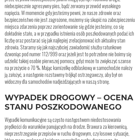
niebezpiecznie agresywny pies, bądź zerwany przewód wysokiego
napięcia. W momencie gdy jesteśmy pewni, że nasze zdrowie oraz
bezpieczeństwo nie jest zagrożone, możemy się skupić na zabezpieczeniu
miejsca zdarzenia poprzez zorientowanie się gdzie jesteśmy, co się
dokładnie stało, a w przypadku istnienia osób poszkodowanych podać ich
liczbę oraz postarać się jak najlepiej zrelacjonować ich aktualny stan
zdrowia. Staramy się jak najszybciej zawiadomić służby ratunkowe
dzwoniąc pod numer 112/999 oraz jeżeli jest to potrzebne nie boimy się
udzielić takiej osobie pierwszej pomocy, gdyż może to zwiększyć szanse
na przeżycie o 70 %. Mając kamizelkę odblaskową w samochodzie należy
ją założyć, a następnie rozstawmy trójkąt ostrzegawczy, aby był on
widoczny dla samochodów nadjeżdżających w naszą stronę.
WYPADEK DROGOWY – OCENA
STANU POSZKODOWANEGO
Wypadki komunikacyjne są często następstwem niedostosowania
prędkości do warunków panujących na drodze. Brawura za kierownicą,
nieprzestrzeganie przepisów w ruchu drogowym, czy losowe sytuacje,