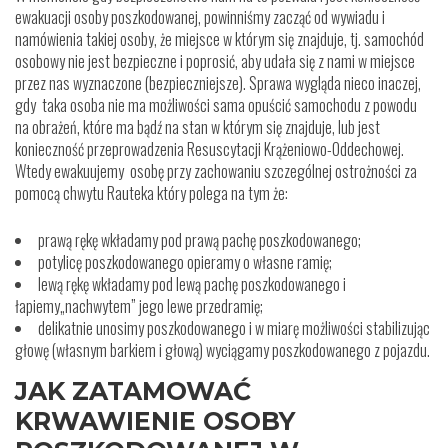
ewakuacji osoby poszkodowanej, powinniśmy zacząć od wywiadu i
namówienia takiej osoby, że miejsce w którym się znajduje, tj. samochód
osobowy nie jest bezpieczne i poprosić, aby udała się z nami w miejsce
przez nas wyznaczone (bezpieczniejsze). Sprawa wygląda nieco inaczej,
gdy taka osoba nie ma możliwości sama opuścić samochodu z powodu
na obrażeń, które ma bądź na stan w którym się znajduje, lub jest
konieczność przeprowadzenia Resuscytacji Krążeniowo-Oddechowej.
Wtedy ewakuujemy osobę przy zachowaniu szczególnej ostrożności za
pomocą chwytu Rauteka który polega na tym że:
prawą rękę wkładamy pod prawą pachę poszkodowanego;
potylicę poszkodowanego opieramy o własne ramię;
lewą rękę wkładamy pod lewą pachę poszkodowanego i
łapiemy„nachwytem” jego lewe przedramię;
delikatnie unosimy poszkodowanego i w miarę możliwości stabilizując
głowę (własnym barkiem i głową) wyciągamy poszkodowanego z pojazdu.
JAK ZATAMOWAĆ
KRWAWIENIE OSOBY