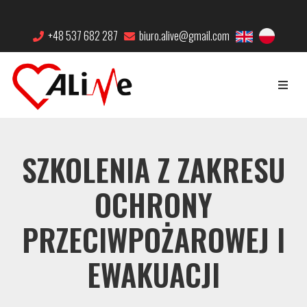
+48 537 682 287
biuro.alive@gmail.com
SZKOLENIA Z ZAKRESU
OCHRONY
PRZECIWPOŻAROWEJ I
EWAKUACJI