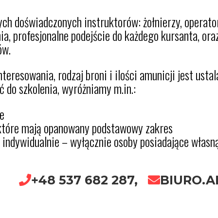
ych doświadczonych instruktorów: żołnierzy, operato
ia, profesjonalne podejście do każdego kursanta, ora
ów.
teresowania, rodzaj broni i ilości amunicji jest usta
ć do szkolenia, wyróżniamy m.in.:
e
 które mają opanowany podstawowy zakres
 indywidualnie – wyłącznie osoby posiadające własn
+48 537 682 287,
BIURO.A