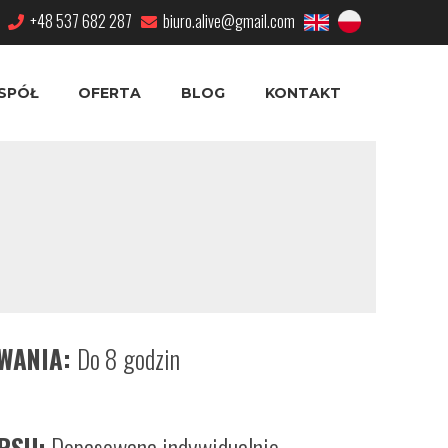
+48 537 682 287
biuro.alive@gmail.com
SPÓŁ
OFERTA
BLOG
KONTAKT
RWANIA:
Do 8 godzin
RSU:
Dopasowana indywidualnie