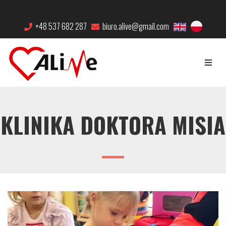
+48 537 682 287
biuro.alive@gmail.com
KLINIKA DOKTORA MISIA